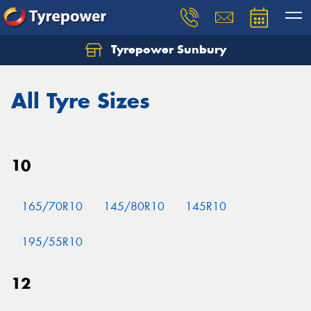
Tyrepower Sunbury
Let us know what you need, and our team will
text you shortly.
All Tyre Sizes
Your details
10
165/70R10
145/80R10
145R10
195/55R10
12