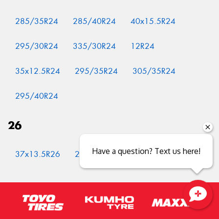
285/35R24
285/40R24
40x15.5R24
295/30R24
335/30R24
12R24
35x12.5R24
295/35R24
305/35R24
295/40R24
26
Have a question? Text us here!
37x13.5R26
295/30R26
305/30R26
Close sales faster